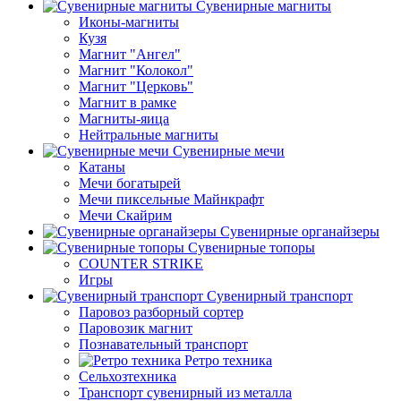
Сувенирные магниты
Иконы-магниты
Кузя
Магнит "Ангел"
Магнит "Колокол"
Магнит "Церковь"
Магнит в рамке
Магниты-яица
Нейтральные магниты
Сувенирные мечи
Катаны
Мечи богатырей
Мечи пиксельные Майнкрафт
Мечи Скайрим
Сувенирные органайзеры
Сувенирные топоры
COUNTER STRIKE
Игры
Сувенирный транспорт
Паровоз разборный сортер
Паровозик магнит
Познавательный транспорт
Ретро техника
Сельхозтехника
Транспорт сувенирный из металла