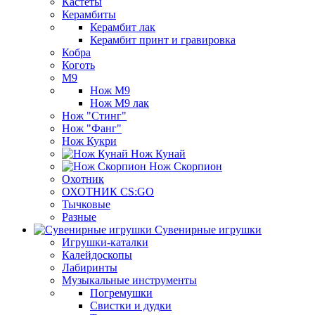
Кастеты
Керамбиты
Керамбит лак
Керамбит принт и гравировка
Кобра
Коготь
М9
Нож М9
Нож М9 лак
Нож "Стинг"
Нож "Фанг"
Нож Кукри
Нож Кунай
Нож Скорпион
Охотник
ОХОТНИК CS:GO
Тычковые
Разные
Сувенирные игрушки
Игрушки-каталки
Калейдоскопы
Лабиринты
Музыкальные инструменты
Погремушки
Свистки и дудки