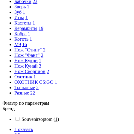
Бабочки
23
Зверь
1
Зуб
1
Игла
1
Кастеты
1
Керамбиты
19
Кобра
1
Коготь
1
М9
16
Нож "Стинг"
2
Нож "Фанг"
2
Нож Кукри
1
Нож Кунай
3
Нож Скорпион
2
Охотник
1
ОХОТНИК CS:GO
1
Тычковые
2
Разные
22
Фильтр по параметрам
Бренд
Souvenirsoptom
(1)
Показать