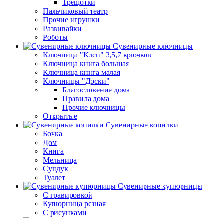
Трещотки
Пальчиковый театр
Прочие игрушки
Развивайки
Роботы
Сувенирные ключницы
Ключница "Клен" 3,5,7 крючков
Ключница книга большая
Ключница книга малая
Ключницы "Доски"
Благословение дома
Правила дома
Прочие ключницы
Открытые
Сувенирные копилки
Бочка
Дом
Книга
Мельница
Сундук
Туалет
Сувенирные купюрницы
C гравировкой
Купюрница резная
С рисунками