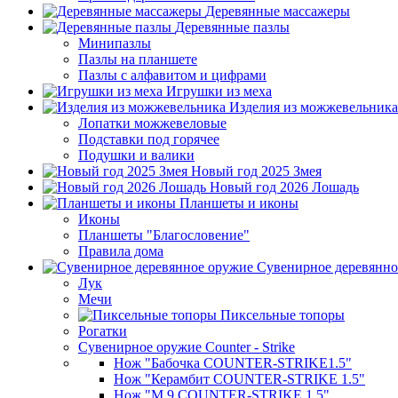
Деревянные массажеры
Деревянные пазлы
Минипазлы
Пазлы на планшете
Пазлы с алфавитом и цифрами
Игрушки из меха
Изделия из можжевельника
Лопатки можжевеловые
Подставки под горячее
Подушки и валики
Новый год 2025 Змея
Новый год 2026 Лошадь
Планшеты и иконы
Иконы
Планшеты "Благословение"
Правила дома
Сувенирное деревянно
Лук
Мечи
Пиксельные топоры
Рогатки
Сувенирное оружие Counter - Strike
Нож "Бабочка COUNTER-STRIKE1.5"
Нож "Керамбит COUNTER-STRIKE 1.5"
Нож "М 9 COUNTER-STRIKE 1.5"