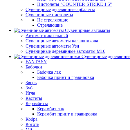
Пистолеты "COUNTER-STRIKE 1.5"
Сувенирные деревянные арбалеты
Сувенирные пистолеты
Не стреляющие
Стреляющие
Сувенирные автоматы
Автомат пиксельный
Сувенирные автоматы калашникова
Сувенирные автоматы Узи
Сувенирные деревянные автоматы М16
Сувенирные деревянны
FANTASY
Бабочки
Бабочка лак
Бабочка принт и гравировка
Зверь
Зуб
Игла
Кастеты
Керамбиты
Керамбит лак
Керамбит принт и гравировка
Кобра
Коготь
М9