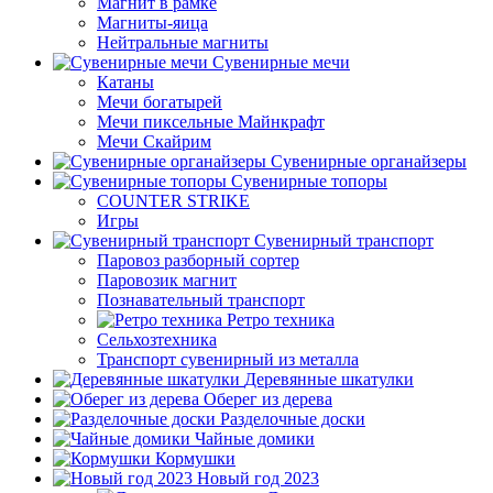
Магнит в рамке
Магниты-яица
Нейтральные магниты
Сувенирные мечи
Катаны
Мечи богатырей
Мечи пиксельные Майнкрафт
Мечи Скайрим
Сувенирные органайзеры
Сувенирные топоры
COUNTER STRIKE
Игры
Сувенирный транспорт
Паровоз разборный сортер
Паровозик магнит
Познавательный транспорт
Ретро техника
Сельхозтехника
Транспорт сувенирный из металла
Деревянные шкатулки
Оберег из дерева
Разделочные доски
Чайные домики
Кормушки
Новый год 2023