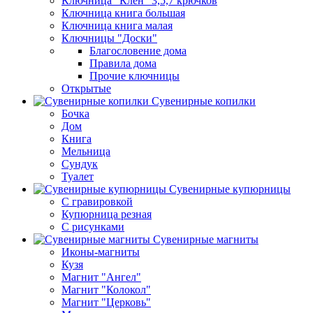
Ключница "Клен" 3,5,7 крючков
Ключница книга большая
Ключница книга малая
Ключницы "Доски"
Благословение дома
Правила дома
Прочие ключницы
Открытые
Сувенирные копилки
Бочка
Дом
Книга
Мельница
Сундук
Туалет
Сувенирные купюрницы
C гравировкой
Купюрница резная
С рисунками
Сувенирные магниты
Иконы-магниты
Кузя
Магнит "Ангел"
Магнит "Колокол"
Магнит "Церковь"