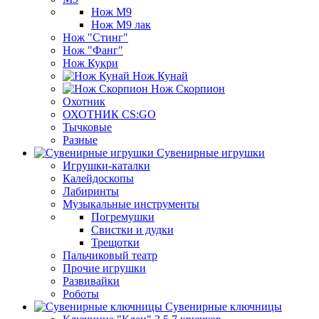
Нож М9
Нож М9 лак
Нож "Стинг"
Нож "Фанг"
Нож Кукри
Нож Кунай
Нож Скорпион
Охотник
ОХОТНИК CS:GO
Тычковые
Разные
Сувенирные игрушки
Игрушки-каталки
Калейдоскопы
Лабиринты
Музыкальные инструменты
Погремушки
Свистки и дудки
Трещотки
Пальчиковый театр
Прочие игрушки
Развивайки
Роботы
Сувенирные ключницы