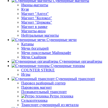
Сувенирные магниты
Иконы-магниты
Кузя
Магнит "Ангел"
Магнит "Колокол"
Магнит "Церковь"
Магнит в рамке
Магниты-яица
Нейтральные магниты
Сувенирные мечи
Катаны
Мечи богатырей
Мечи пиксельные Майнкрафт
Мечи Скайрим
Сувенирные органайзеры
Сувенирные топоры
COUNTER STRIKE
Игры
Сувенирный транспорт
Паровоз разборный сортер
Паровозик магнит
Познавательный транспорт
Ретро техника
Сельхозтехника
Транспорт сувенирный из металла