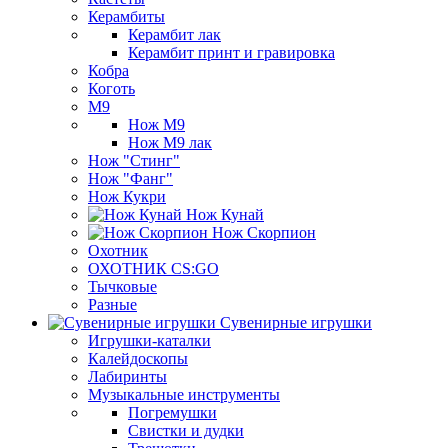
Керамбиты
Керамбит лак
Керамбит принт и гравировка
Кобра
Коготь
М9
Нож М9
Нож М9 лак
Нож "Стинг"
Нож "Фанг"
Нож Кукри
Нож Кунай
Нож Скорпион
Охотник
ОХОТНИК CS:GO
Тычковые
Разные
Сувенирные игрушки
Игрушки-каталки
Калейдоскопы
Лабиринты
Музыкальные инструменты
Погремушки
Свистки и дудки