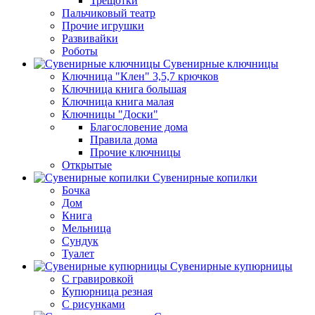
Трещотки
Пальчиковый театр
Прочие игрушки
Развивайки
Роботы
Сувенирные ключницы
Ключница "Клен" 3,5,7 крючков
Ключница книга большая
Ключница книга малая
Ключницы "Доски"
Благословение дома
Правила дома
Прочие ключницы
Открытые
Сувенирные копилки
Бочка
Дом
Книга
Мельница
Сундук
Туалет
Сувенирные купюрницы
C гравировкой
Купюрница резная
С рисунками