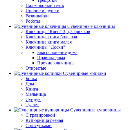
Трещотки
Пальчиковый театр
Прочие игрушки
Развивайки
Роботы
Сувенирные ключницы
Ключница "Клен" 3,5,7 крючков
Ключница книга большая
Ключница книга малая
Ключницы "Доски"
Благословение дома
Правила дома
Прочие ключницы
Открытые
Сувенирные копилки
Бочка
Дом
Книга
Мельница
Сундук
Туалет
Сувенирные купюрницы
C гравировкой
Купюрница резная
С рисунками