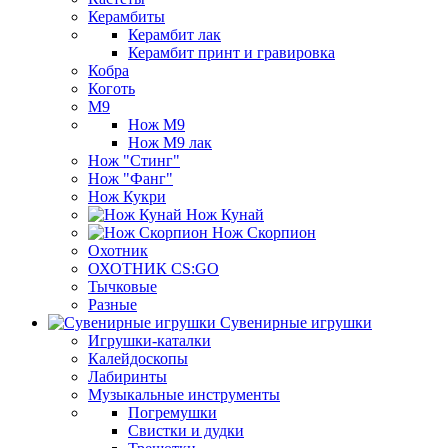
Керамбиты
Керамбит лак
Керамбит принт и гравировка
Кобра
Коготь
М9
Нож М9
Нож М9 лак
Нож "Стинг"
Нож "Фанг"
Нож Кукри
Нож Кунай
Нож Скорпион
Охотник
ОХОТНИК CS:GO
Тычковые
Разные
Сувенирные игрушки
Игрушки-каталки
Калейдоскопы
Лабиринты
Музыкальные инструменты
Погремушки
Свистки и дудки