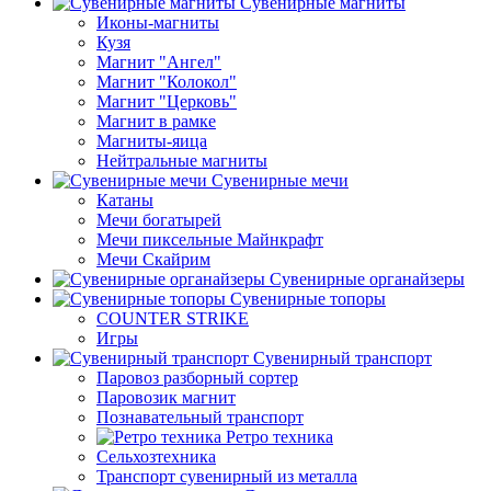
Сувенирные магниты
Иконы-магниты
Кузя
Магнит "Ангел"
Магнит "Колокол"
Магнит "Церковь"
Магнит в рамке
Магниты-яица
Нейтральные магниты
Сувенирные мечи
Катаны
Мечи богатырей
Мечи пиксельные Майнкрафт
Мечи Скайрим
Сувенирные органайзеры
Сувенирные топоры
COUNTER STRIKE
Игры
Сувенирный транспорт
Паровоз разборный сортер
Паровозик магнит
Познавательный транспорт
Ретро техника
Сельхозтехника
Транспорт сувенирный из металла