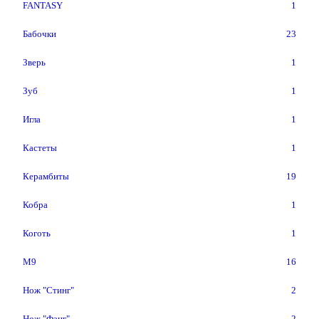
FANTASY
1
Бабочки
23
Зверь
1
Зуб
1
Игла
1
Кастеты
1
Керамбиты
19
Кобра
1
Коготь
1
М9
16
Нож "Стинг"
2
Нож "Фанг"
2