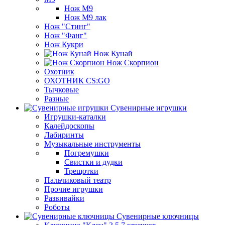
Нож М9
Нож М9 лак
Нож "Стинг"
Нож "Фанг"
Нож Кукри
Нож Кунай
Нож Скорпион
Охотник
ОХОТНИК CS:GO
Тычковые
Разные
Сувенирные игрушки
Игрушки-каталки
Калейдоскопы
Лабиринты
Музыкальные инструменты
Погремушки
Свистки и дудки
Трещотки
Пальчиковый театр
Прочие игрушки
Развивайки
Роботы
Сувенирные ключницы