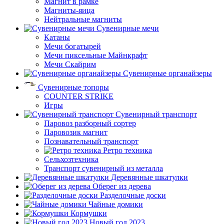
Магнит в рамке
Магниты-яица
Нейтральные магниты
Сувенирные мечи
Катаны
Мечи богатырей
Мечи пиксельные Майнкрафт
Мечи Скайрим
Сувенирные органайзеры
Сувенирные топоры
COUNTER STRIKE
Игры
Сувенирный транспорт
Паровоз разборный сортер
Паровозик магнит
Познавательный транспорт
Ретро техника
Сельхозтехника
Транспорт сувенирный из металла
Деревянные шкатулки
Оберег из дерева
Разделочные доски
Чайные домики
Кормушки
Новый год 2023