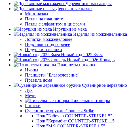
Деревянные массажеры
Деревянные пазлы
Минипазлы
Пазлы на планшете
Пазлы с алфавитом и цифрами
Игрушки из меха
Изделия из можжевельника
Лопатки можжевеловые
Подставки под горячее
Подушки и валики
Новый год 2025 Змея
Новый год 2026 Лошадь
Планшеты и иконы
Иконы
Планшеты "Благословение"
Правила дома
Сувенирное деревянно
Лук
Мечи
Пиксельные топоры
Рогатки
Сувенирное оружие Counter - Strike
Нож "Бабочка COUNTER-STRIKE1.5"
Нож "Керамбит COUNTER-STRIKE 1.5"
Нож "М 9 COUNTER-STRIKE 1.5"