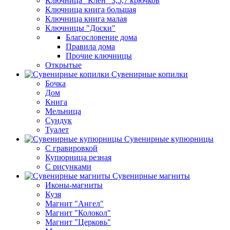
Ключница "Клен" 3,5,7 крючков
Ключница книга большая
Ключница книга малая
Ключницы "Доски"
Благословение дома
Правила дома
Прочие ключницы
Открытые
Сувенирные копилки
Бочка
Дом
Книга
Мельница
Сундук
Туалет
Сувенирные купюрницы
C гравировкой
Купюрница резная
С рисунками
Сувенирные магниты
Иконы-магниты
Кузя
Магнит "Ангел"
Магнит "Колокол"
Магнит "Церковь"