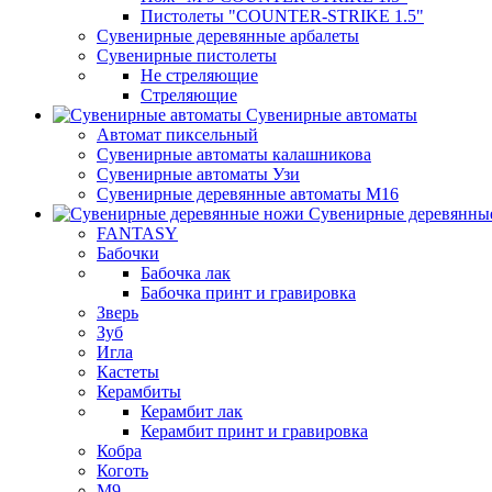
Пистолеты "COUNTER-STRIKE 1.5"
Сувенирные деревянные арбалеты
Сувенирные пистолеты
Не стреляющие
Стреляющие
Сувенирные автоматы
Автомат пиксельный
Сувенирные автоматы калашникова
Сувенирные автоматы Узи
Сувенирные деревянные автоматы М16
Сувенирные деревянны
FANTASY
Бабочки
Бабочка лак
Бабочка принт и гравировка
Зверь
Зуб
Игла
Кастеты
Керамбиты
Керамбит лак
Керамбит принт и гравировка
Кобра
Коготь
М9